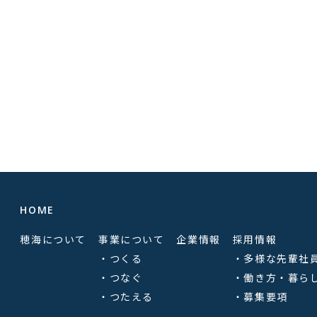
HOME
穂海について
事業について
企業情報
採用情報
・つくる
・多様な先輩社
・つなぐ
・働き方・暮ら
・つたえる
・募集要項